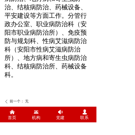
治、
结核病防治
、药械
设备
、
平安建设
等方面
工作
。
分管行
政办公室、职业病防治科（
安
阳市
职业病防治所）、免疫
预
防与
规划科
、性病
艾滋病防治
科（安阳市性病艾滋病防治
所）
、地方病和寄生虫
病
防治
科
、
结核病防治所、
药械
设备
科
。
前一个：
无
ꄴ
낀
뀵
넄
넙
首页
机构
党建
联系
后一个：
无
ꄲ