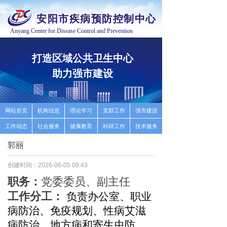
安阳市疾病预防控制中心
Anyang Center for Disease Control and Prevention
打造区域公共卫生中心
推
助力强市建设
高
按钮
网站首页
机构信息
理论学习
党群工作
强市建设
工作动态
社会服务
健康教育
科研工作
技术服务
郭丽
创建时间：
2026-06-05
09:43
职务：
党委委员、副主任
工作分工：
负责办公室、职业
病防治、免疫规划
、性病
艾滋
病防治、地方病和寄生虫防