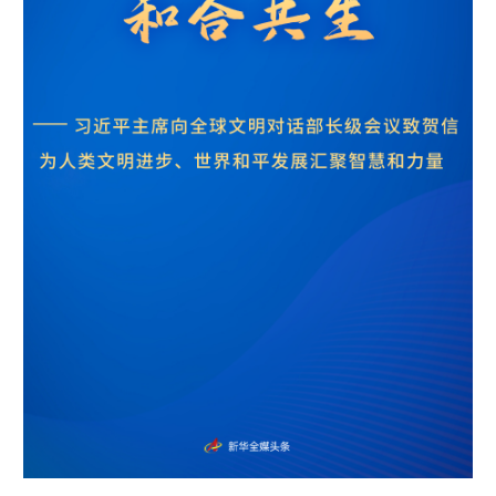
学术中国
乡村振兴
银龄
溯源中国
城市
旅游
能源
会展
彩票
娱乐
时尚
悦读
公益
一带一路
亚太网
上市公司
文化产业
地方频道
北京
天津
河北
山西
辽宁
吉林
上海
江苏
浙江
安徽
福建
江西