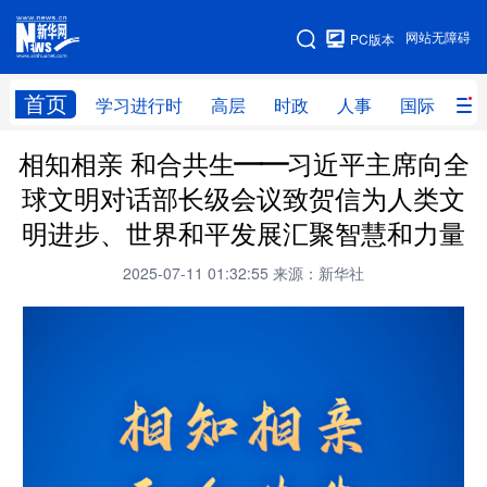
手机版
网站无障碍
PC版本
网站地图
首页
学习进行时
高层
时政
人事
国际
财
相知相亲 和合共生——习近平主席向全
学习进行时
高层
时政
人事
球文明对话部长级会议致贺信为人类文
国际
财经
网评
港澳
明进步、世界和平发展汇聚智慧和力量
台湾
思客智库
全球连线
教育
2025-07-11 01:32:55
来源：新华社
科技
科创
量子
体育
文化
书画
健康
军事
访谈
视频
图片
政务
法律
中央文件
金融
汽车
食品
人居
信息化
数字经济