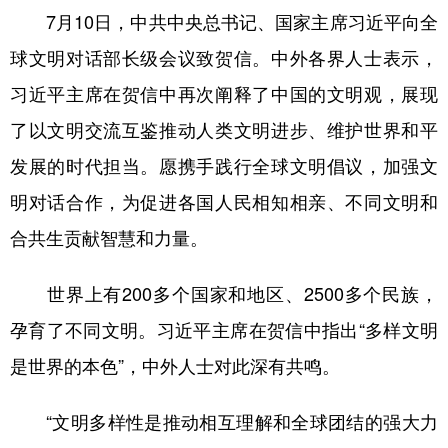
山东
河南
湖北
湖南
7月10日，中共中央总书记、国家主席习近平向全
广东
广西
海南
重庆
球文明对话部长级会议致贺信。中外各界人士表示，
四川
贵州
云南
西藏
习近平主席在贺信中再次阐释了中国的文明观，展现
了以文明交流互鉴推动人类文明进步、维护世界和平
陕西
甘肃
青海
宁夏
发展的时代担当。愿携手践行全球文明倡议，加强文
新疆
内蒙古
黑龙江
明对话合作，为促进各国人民相知相亲、不同文明和
合共生贡献智慧和力量。
多语种频道
English
Español
Français
عربى
世界上有200多个国家和地区、2500多个民族，
孕育了不同文明。习近平主席在贺信中指出“多样文明
Русский язык
日本語
한국어
是世界的本色”，中外人士对此深有共鸣。
Deutsch
Português
“文明多样性是推动相互理解和全球团结的强大力