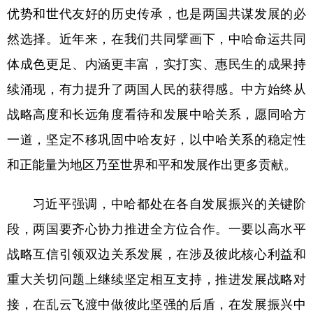
山东
河南
湖北
湖南
优势和世代友好的历史传承，也是两国共谋发展的必
广东
广西
海南
重庆
然选择。近年来，在我们共同擘画下，中哈命运共同
四川
贵州
云南
西藏
体成色更足、内涵更丰富，实打实、惠民生的成果持
续涌现，有力提升了两国人民的获得感。中方始终从
陕西
甘肃
青海
宁夏
战略高度和长远角度看待和发展中哈关系，愿同哈方
新疆
内蒙古
黑龙江
一道，坚定不移巩固中哈友好，以中哈关系的稳定性
和正能量为地区乃至世界和平和发展作出更多贡献。
多语种频道
习近平强调，中哈都处在各自发展振兴的关键阶
English
Español
Français
عربى
段，两国要齐心协力推进全方位合作。一要以高水平
Русский язык
日本語
한국어
战略互信引领双边关系发展，在涉及彼此核心利益和
Deutsch
Português
重大关切问题上继续坚定相互支持，推进发展战略对
接，在乱云飞渡中做彼此坚强的后盾，在发展振兴中