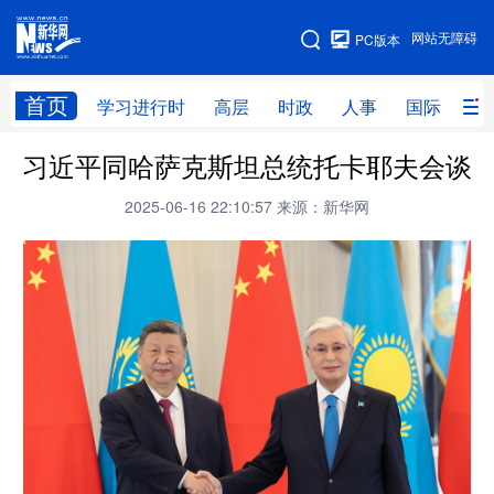
手机版
网站无障碍
PC版本
网站地图
首页
学习进行时
高层
时政
人事
国际
财
习近平同哈萨克斯坦总统托卡耶夫会谈
学习进行时
高层
时政
人事
2025-06-16 22:10:57
来源：新华网
国际
财经
网评
港澳
台湾
思客智库
全球连线
教育
科技
科创
量子
体育
文化
书画
健康
军事
访谈
视频
图片
政务
法律
中央文件
金融
汽车
食品
人居
信息化
数字经济