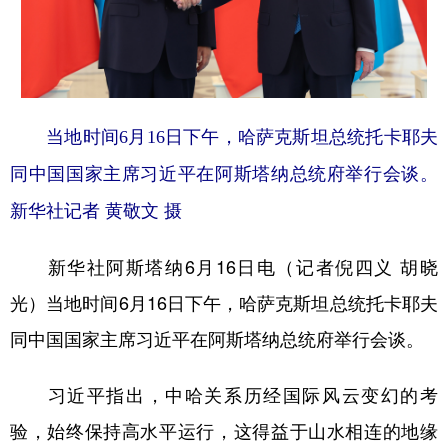
学术中国
乡村振兴
银龄
溯源中国
城市
旅游
能源
会展
彩票
娱乐
时尚
悦读
当地时间6月16日下午，哈萨克斯坦总统托卡耶夫
公益
一带一路
亚太网
上市公司
同中国国家主席习近平在阿斯塔纳总统府举行会谈。
文化产业
新华社记者 黄敬文 摄
新华社阿斯塔纳6月16日电（记者倪四义 胡晓
地方频道
光）当地时间6月16日下午，哈萨克斯坦总统托卡耶夫
北京
天津
河北
山西
同中国国家主席习近平在阿斯塔纳总统府举行会谈。
辽宁
吉林
上海
江苏
习近平指出，中哈关系历经国际风云变幻的考
浙江
安徽
福建
江西
验，始终保持高水平运行，这得益于山水相连的地缘