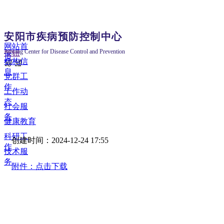
安阳市疾病预防控制中心
网站首
Anyang Center for Disease Control and Prevention
按钮
页
机构信
넳
넲
息
党群工
作
工作动
态
社会服
务
健康教育
科研工
创建时间：
2024-12-24
17:55
作
技术服
务
附件：点击下载