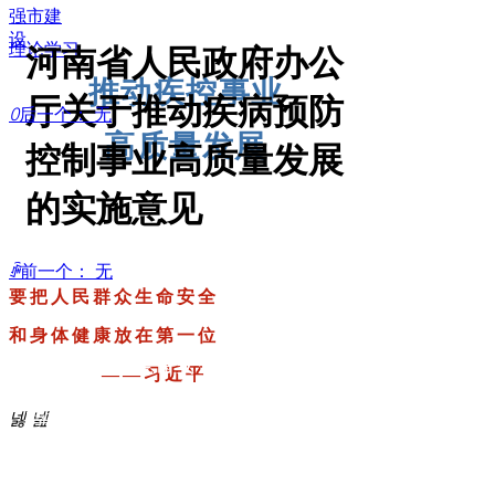
打造区域公共卫生中心
强市建
设
理论学习
河南省人民政府办公
助力强市建设
推动疾控事业
厅关于推动疾病预防
ꄲ
后一个：
无
高质量发展
控制事业高质量发展
的实施意见
ꄴ
前一个：
无
要把人民群众生命安全
和身体健康放在第一位
要把人民群众生命安全
中心官方微博
——习近平
中心官方微博
和身体健康放在第一位
넳
电话：0372-5122000
넲
——习近平
传真：0372-5926770