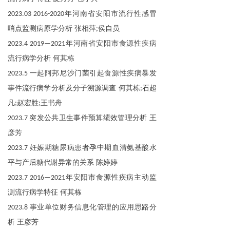
年河南省安阳市流行性感冒
2023.03 2016-2020
哨点监测病原学分析
张相萍
侯自员
;
年河南省安阳市食源性疾病
2023.4 2019—2021
流行病学分析 何其栋
一起阿邦尼沙门菌引起食源性疾病暴发
2023.5
事件流行病学分析及分子溯源调查 何其栋
石超
;
凡
赵宏胜
王书舟
;
;
突发公共卫生事件预算绩效管理分析 王
2023.7
彦芳
妊娠期糖尿病患者孕中期血清氨基酸水
2023.7
平与产后糖代谢异常的关系 陈婷婷
年安阳市食源性疾病主动监
2023.7 2016—2021
测流行病学特征 何其栋
事业单位财务信息化管理的应用思路分
2023.8
析 王彦芳