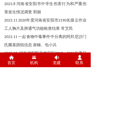
河南省安阳市中学生伤害行为和严重伤
2023.8
害发生情况调查 郭丽
年度河南省安阳市
名煤尘作业
2023.11 2020
2190
工人胸片及肺通气功能检查结果 常艾民
一起食物中毒事件中分离的阿邦尼沙门
2023.11
氏菌基因组信息
谢楠、包小兵
河南省安阳市龙安区
年手足
2023.12
2017—2021
낀
뀵
넄
넙
口病病原学检测结果分析 张相萍
首页
机构
党建
联系
前一个：
无
ꄴ
后一个：
无
ꄲ
电话：0372-5122000