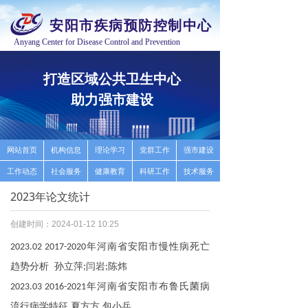
安阳市疾病预防控制中心
Anyang Center for Disease Control and Prevention
打造区域公共卫生中心
推
助力强市建设
高
按钮
网站首页
机构信息
理论学习
党群工作
强市建设
工作动态
社会服务
健康教育
科研工作
技术服务
2023年论文统计
创建时间：
2024-01-12
10:25
年河南省安阳市慢性病死亡
2023.02 2017-2020
趋势分析 孙立萍
闫岩
陈炜
;
;
年河南省安阳市布鲁氏菌病
2023.03 2016-2021
流行病学特征 夏方方 包小兵