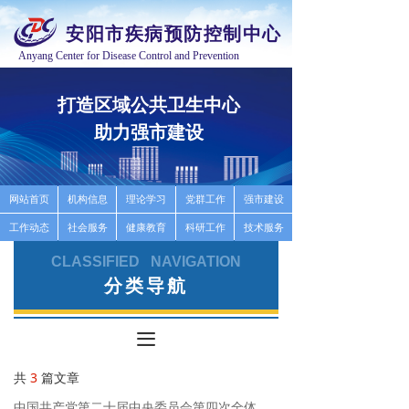
安阳市疾病预防控制中心
Anyang Center for Disease Control and Prevention
打造区域公共卫生中心
推
助力强市建设
高
按钮
网站首页
机构信息
理论学习
党群工作
强市建设
工作动态
社会服务
健康教育
科研工作
技术服务
CLASSIFIED NAVIGATION
分类导航
끀
共
3
篇文章
中国共产党第二十届中央委员会第四次全体会议公报_共产党员网