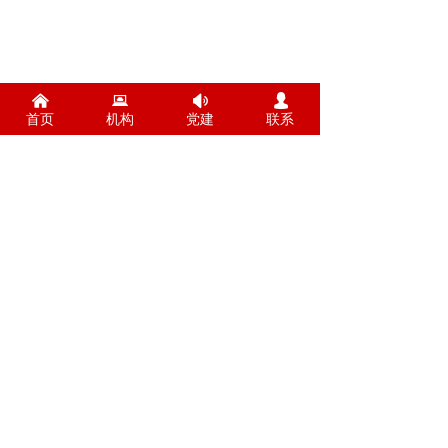
낀
뀵
넄
넙
首页
机构
党建
联系
电话：0372-5122000
传真：0372-5926770
地址：安阳市自由路1号
版权所有@ 安阳市疾病预防控制中心
工信部备案号：
豫ICP备07501634号-1
公安部备案：
豫公网安备41050302000048号